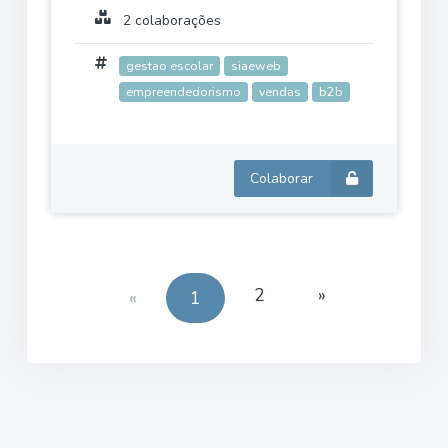
2 colaborações
gestao escolar
siaeweb
empreendedorismo
vendas
b2b
Colaborar
2
»
«
1