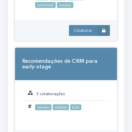
comercial
vendas
Colaborar
Recomendações de CRM para
early-stage
3 colaborações
vendas
startup
b2b