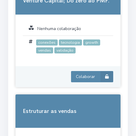
Venture Capital; Do zero ao PMF.
Nenhuma colaboração
conexões
tecnologia
growth
vendas
validação
Colaborar
Estruturar as vendas