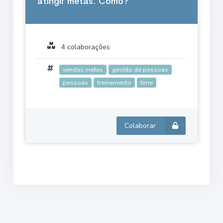
atingir metas. Como?
4 colaborações
vendas metas
gestão de pessoas
pessoas
treinamento
time
Colaborar