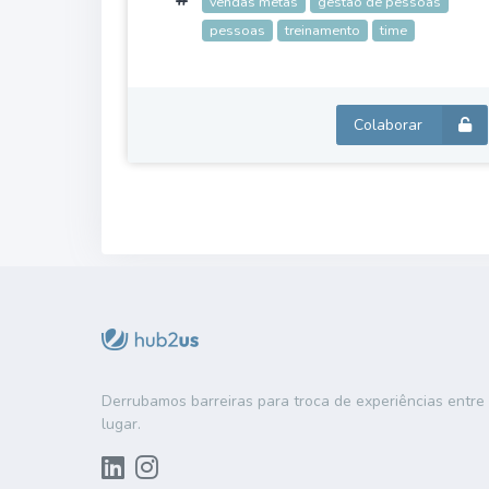
vendas metas
gestão de pessoas
pessoas
treinamento
time
Colaborar
Derrubamos barreiras para troca de experiências entr
lugar.