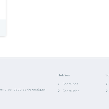
Hub2us
S
Sobre nós
e empreendedores de qualquer
Conteúdos