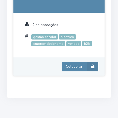
2 colaborações
gestao escolar
siaeweb
empreendedorismo
vendas
b2b
Colaborar