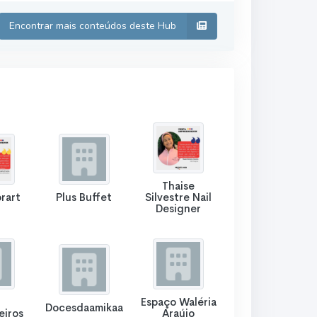
Encontrar mais conteúdos deste Hub
Thaise
rart
Plus Buffet
Silvestre Nail
Designer
Espaço Waléria
Docesdaamikaa
eiros
Araújo