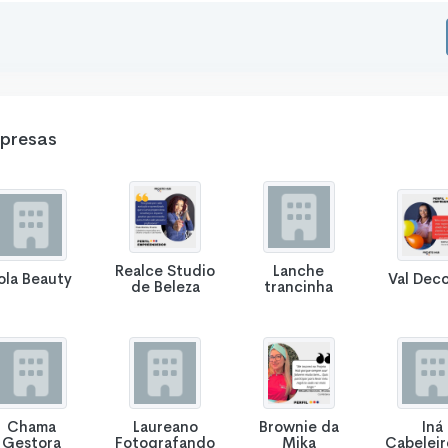
presas
Realce Studio
Lanche
ola Beauty
Val Deco
de Beleza
trancinha
Chama
Laureano
Brownie da
Iná
Gestora
Fotografando
Mika
Cabeleir