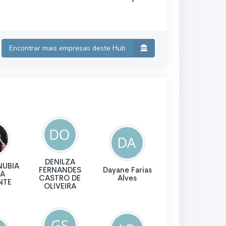
Encontrar mais empresas deste Hub
DENILZA
NUBIA
FERNANDES
Dayane Farias
A
CASTRO DE
Alves
NTE
OLIVEIRA