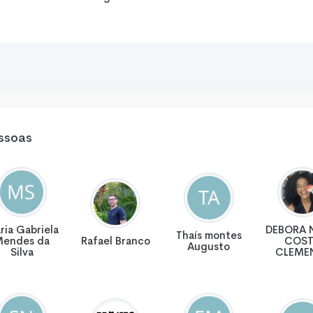
ssoas
ria Gabriela
DEBORA 
Thaís montes
Mendes da
Rafael Branco
COST
Augusto
Silva
CLEME