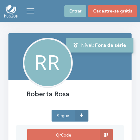
Entrar
Cadastre-se grátis
Nível:
Fora de série
Roberta Rosa
Seguir
QrCode