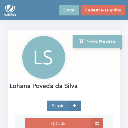
Entrar
Cadastre-se grátis
Nível:
Novato
Lohana Poveda da Silva
Seguir
QrCode