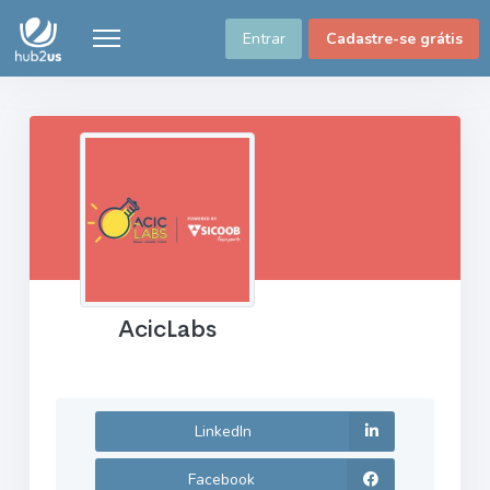
Entrar
Cadastre-se grátis
AcicLabs
LinkedIn
Facebook