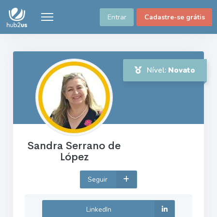
Entrar
Cadastre-se grátis
Nível:
Novato
Sandra Serrano de
López
Seguir
LinkedIn