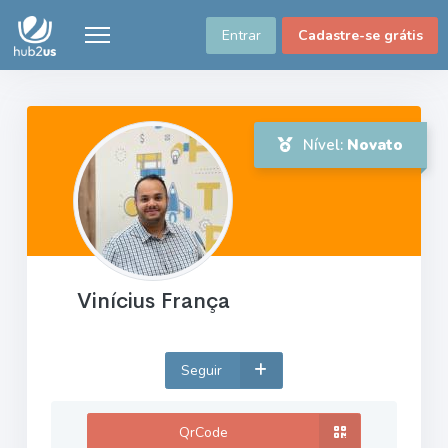
Entrar
Cadastre-se grátis
Nível:
Novato
Vinícius França
Seguir
QrCode