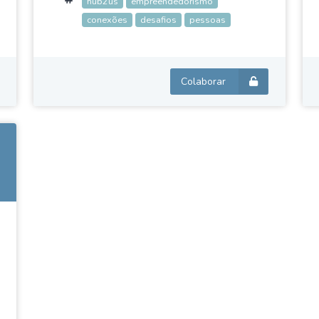
hub2us
empreendedorismo
conexões
desafios
pessoas
Colaborar