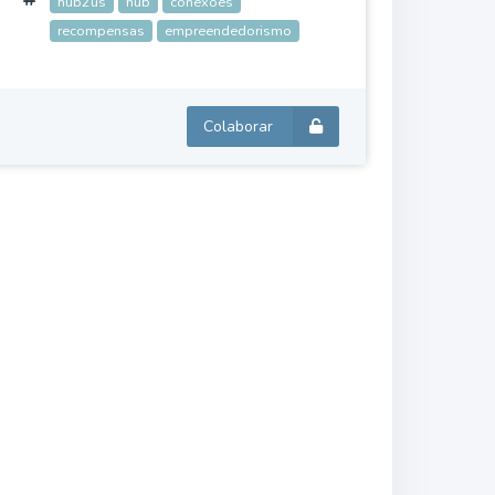
hub2us
hub
conexões
recompensas
empreendedorismo
Colaborar