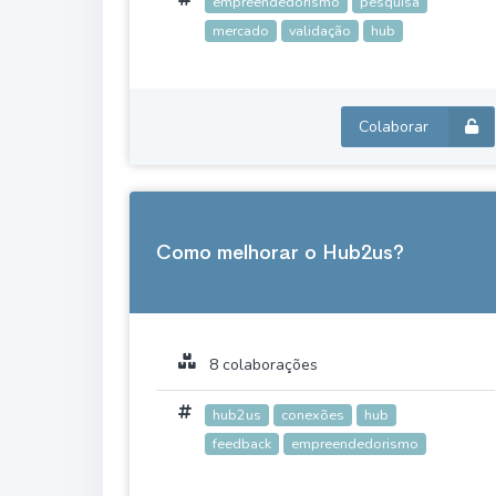
empreendedorismo
pesquisa
mercado
validação
hub
Colaborar
Como melhorar o Hub2us?
8 colaborações
hub2us
conexões
hub
feedback
empreendedorismo