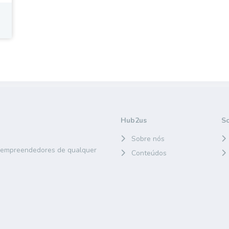
Hub2us
S
Sobre nós
e empreendedores de qualquer
Conteúdos