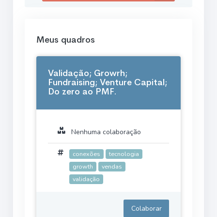
Meus quadros
Validação; Growrh;
Fundraising; Venture Capital;
Do zero ao PMF.
Nenhuma colaboração
conexões
tecnologia
growth
vendas
validação
Colaborar