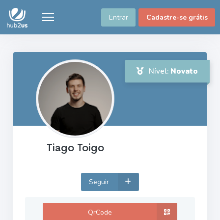
Entrar
Cadastre-se grátis
Nível:
Novato
Tiago Toigo
Seguir
QrCode