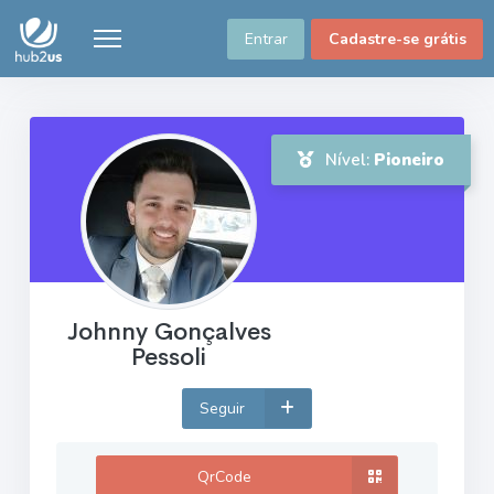
Entrar
Cadastre-se grátis
Nível:
Pioneiro
Johnny Gonçalves
Pessoli
Seguir
QrCode