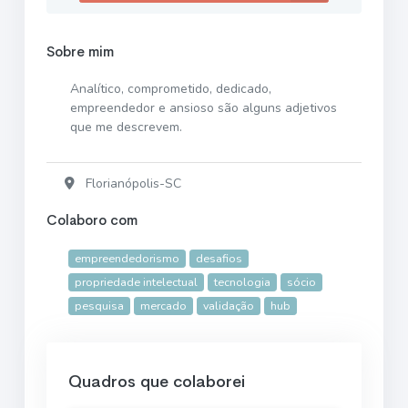
Sobre mim
Analítico, comprometido, dedicado,
empreendedor e ansioso são alguns adjetivos
que me descrevem.
Florianópolis-SC
Colaboro com
empreendedorismo
desafios
propriedade intelectual
tecnologia
sócio
pesquisa
mercado
validação
hub
Quadros que colaborei