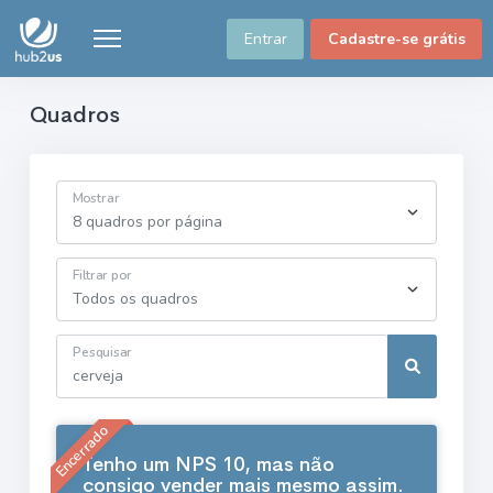
Entrar
Cadastre-se grátis
Quadros
Mostrar
Filtrar por
Pesquisar
Encerrado
Tenho um NPS 10, mas não
consigo vender mais mesmo assim.