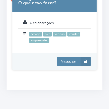
O que devo fazer?
6 colaborações
cerveja
b2c
vendas
vender
empreender
Visualizar