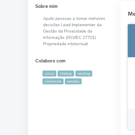
Sobre mim
Me
Ajudo pessoas a tomar mehores
decisões Lead Implementer da
Gestão da Privacidade da
Informação (ISO/IEC 27701)
Propriedade intelectual
Colaboro com
sócio
startup
vesting
comercial
vendas