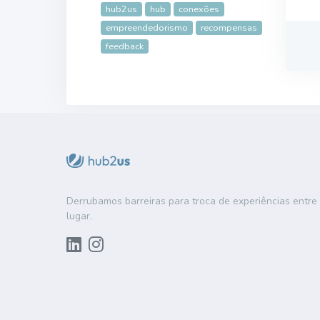
hub2us
hub
conexões
empreendedorismo
recompensas
feedback
Derrubamos barreiras para troca de experiências entr
lugar.