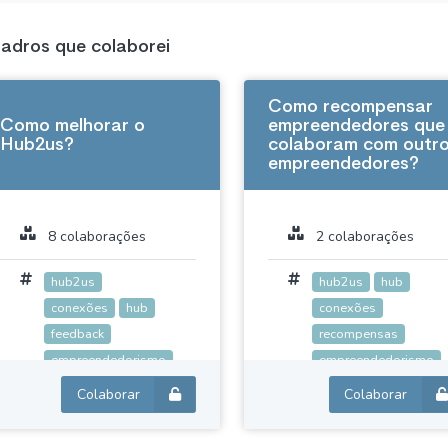
adros que colaborei
Como recompensar
Como melhorar o
empreendedores que
Hub2us?
colaboram com outr
empreendedores?
8 colaborações
2 colaborações
hub2us
hub2us
hub
conexões
hub
conexões
feedback
recompensas
empreendedorismo
empreendedorismo
Colaborar
Colaborar