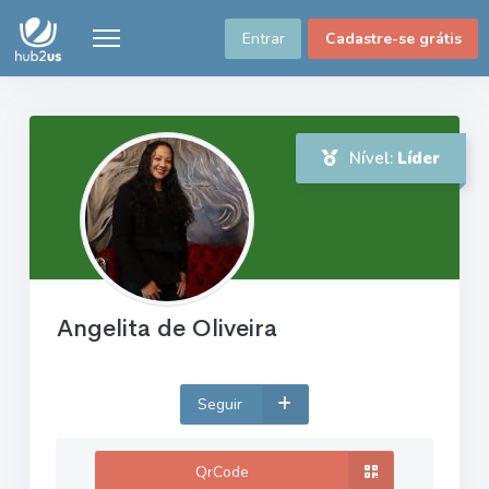
Entrar
Cadastre-se grátis
Nível:
Líder
Angelita de Oliveira
Seguir
QrCode