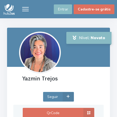
Entrar
Cadastre-se grátis
Nível:
Novato
Yazmin Trejos
Seguir
QrCode