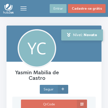
Entrar
Cadastre-se grátis
Nível:
Novato
Yasmin Mabilia de
Castro
Seguir
QrCode