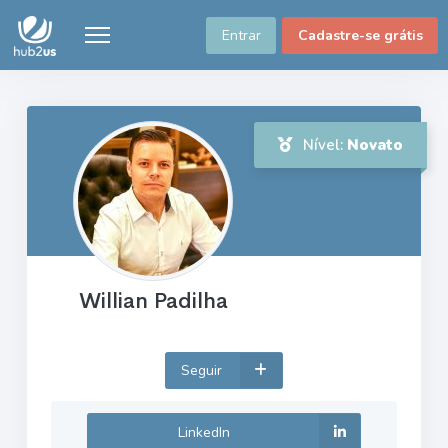
Entrar
Cadastre-se grátis
Nível:
Novato
Willian Padilha
Seguir
LinkedIn