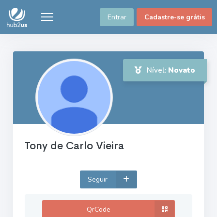
Entrar
Cadastre-se grátis
Nível:
Novato
Tony de Carlo Vieira
Seguir
QrCode