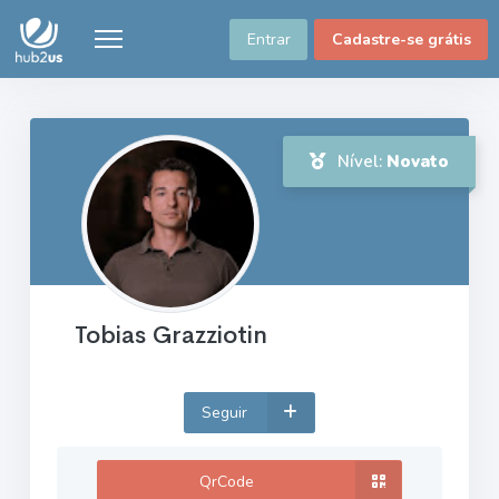
Entrar
Cadastre-se grátis
Nível:
Novato
Tobias Grazziotin
Seguir
QrCode