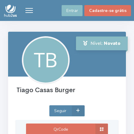
Entrar
Cadastre-se grátis
Nível:
Novato
Tiago Casas Burger
Seguir
QrCode