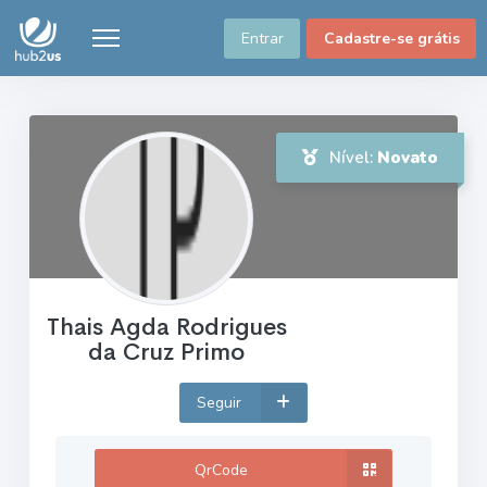
Entrar
Cadastre-se grátis
Nível:
Novato
Thais Agda Rodrigues
da Cruz Primo
Seguir
QrCode