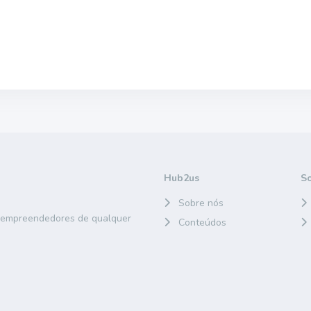
Hub2us
S
Sobre nós
e empreendedores de qualquer
Conteúdos