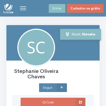
Entrar
Cadastre-se grátis
Nível:
Novato
Stephanie Oliveira
Chaves
Seguir
QrCode