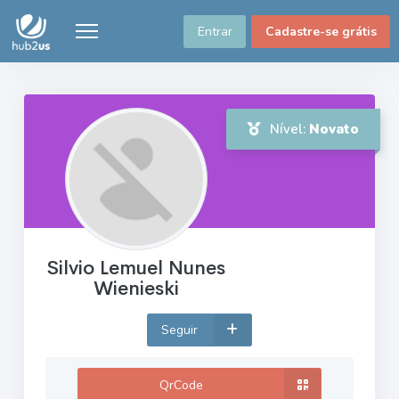
Entrar
Cadastre-se grátis
Nível:
Novato
Silvio Lemuel Nunes
Wienieski
Seguir
QrCode