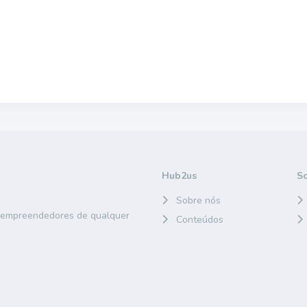
Hub2us
S
Sobre nós
e empreendedores de qualquer
Conteúdos