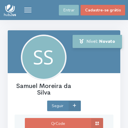
Entrar
Cadastre-se grátis
Nível:
Novato
Samuel Moreira da
Silva
Seguir
QrCode