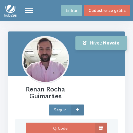
Entrar
Cadastre-se grátis
Nível:
Novato
Renan Rocha
Guimarães
Seguir
QrCode