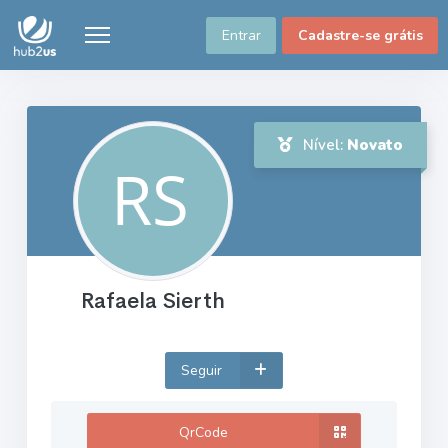
Entrar
Cadastre-se grátis
Nível:
Novato
Rafaela Sierth
Seguir
QrCode