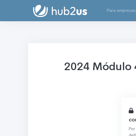
Para empresas
2024 Módulo 
co
Por
def