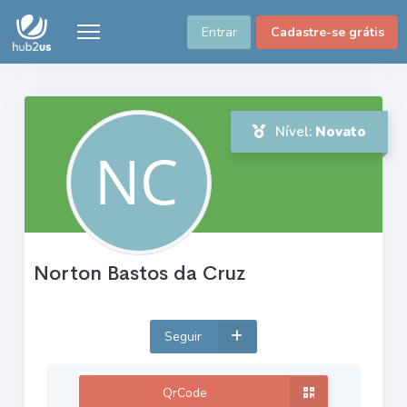
Entrar
Cadastre-se grátis
Nível:
Novato
Norton Bastos da Cruz
Seguir
QrCode