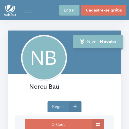
Entrar
Cadastre-se grátis
Nível:
Novato
Nereu Baú
Seguir
QrCode