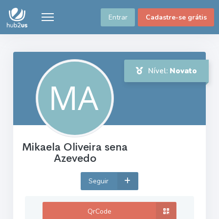
Entrar
Cadastre-se grátis
Nível:
Novato
Mikaela Oliveira sena
Azevedo
Seguir
QrCode