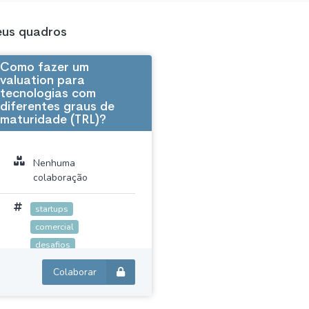
us quadros
Como fazer um
valuation para
tecnologias com
diferentes graus de
maturidade (TRL)?
Nenhuma
colaboração
startups
comercial
desafios
empreendedorismo
Colaborar
valuation