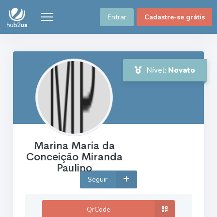
Entrar
Cadastre-se grátis
Nível:
Novato
Marina Maria da
Conceição Miranda
Paulino
Seguir
QrCode