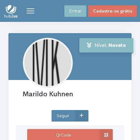
Entrar
Cadastre-se grátis
Nível:
Novato
Marildo Kuhnen
Seguir
QrCode