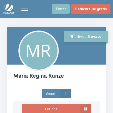
Entrar
Cadastre-se grátis
Nível:
Novato
Maria Regina Runze
Seguir
QrCode