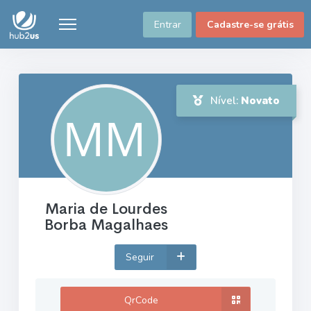
Entrar
Cadastre-se grátis
Nível:
Novato
Maria de Lourdes
Borba Magalhaes
Seguir
QrCode