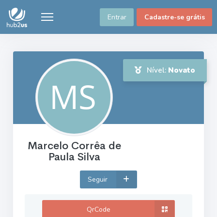
Entrar
Cadastre-se grátis
Nível:
Novato
Marcelo Corrêa de
Paula Silva
Seguir
QrCode