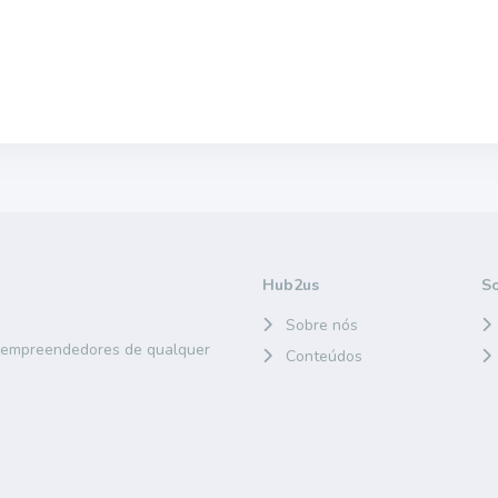
Hub2us
S
Sobre nós
e empreendedores de qualquer
Conteúdos