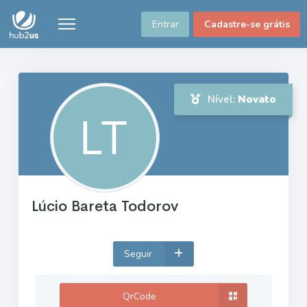
Entrar
Cadastre-se grátis
Nível:
Novato
Lúcio Bareta Todorov
Seguir
QrCode