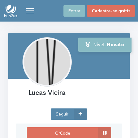
Entrar
Cadastre-se grátis
Nível:
Novato
Lucas Vieira
Seguir
QrCode