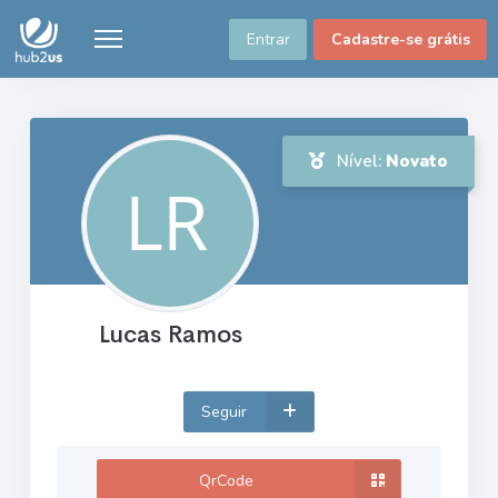
Entrar
Cadastre-se grátis
Nível:
Novato
Lucas Ramos
Seguir
QrCode