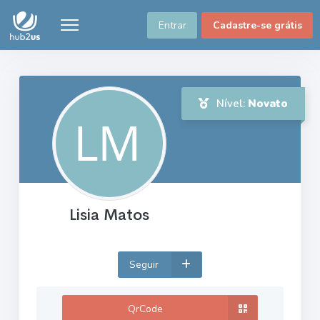
Entrar
Cadastre-se grátis
Nível:
Novato
Lisia Matos
Seguir
QrCode