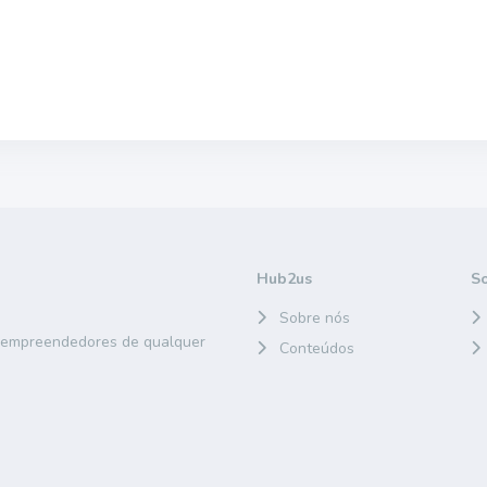
Hub2us
S
Sobre nós
e empreendedores de qualquer
Conteúdos