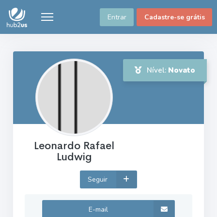
Entrar
Cadastre-se grátis
Nível:
Novato
Leonardo Rafael
Ludwig
Seguir
E-mail