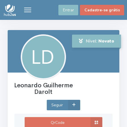
Entrar
Cadastre-se grátis
Nível:
Novato
Leonardo Guilherme
Darolt
Seguir
QrCode