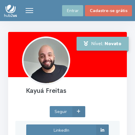
Entrar
Cadastre-se grátis
Nível:
Novato
Kayuá Freitas
Seguir
LinkedIn